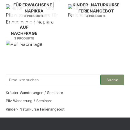
FÜR ERWACHSENE |
KINDER- NATURKURSE
NAPIKRA
FERIENANGEBOT
3 PRODUKTE
4 PRODUKTE
AUF
NACHFRAGE
3 PRODUKTE
S
Suche
u
c
Kräuter Wanderungen / Seminare
h
Pilz Wanderung / Seminare
e
Kinder- Naturkurse Ferienangebot
n
a
c