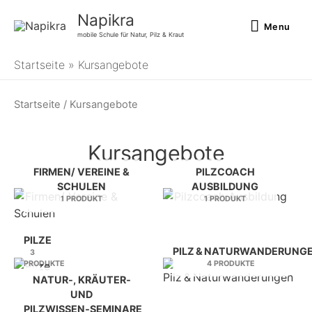
Zum
Menu
Napikra
Inhalt
Menu
mobile Schule für Natur, Pilz & Kraut
springen
Startseite
Kursangebote
Startseite
/ Kursangebote
Kursangebote
FIRMEN/ VEREINE &
PILZCOACH
SCHULEN
AUSBILDUNG
1 PRODUKT
1 PRODUKT
PILZE
PILZ & NATURWANDERUNG
3
PRODUKTE
4 PRODUKTE
NATUR‑, KRÄUTER‑
UND
PILZWISSEN‑SEMINARE