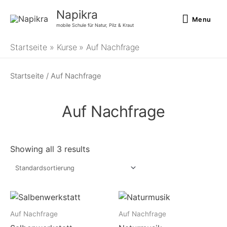
Zum
Menu
Napikra
Inhalt
Menu
mobile Schule für Natur, Pilz & Kraut
springen
Startseite
Kurse
Auf Nachfrage
Startseite
/ Auf Nachfrage
Auf Nachfrage
Showing all 3 results
Auf Nachfrage
Auf Nachfrage