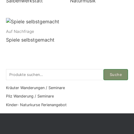
Salbenwerkstatt
Naturmusik
Auf Nachfrage
Spiele selbstgemacht
S
Suche
u
c
Kräuter Wanderungen / Seminare
h
Pilz Wanderung / Seminare
e
Kinder- Naturkurse Ferienangebot
n
a
c
h