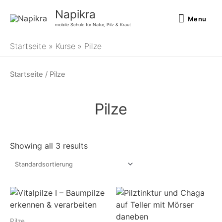
Zum
Menu
Napikra
Inhalt
Menu
mobile Schule für Natur, Pilz & Kraut
springen
Startseite
Kurse
Pilze
Startseite
/ Pilze
Pilze
Showing all 3 results
Pilze