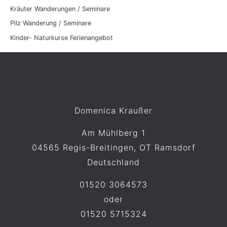
c
Kräuter Wanderungen / Seminare
h
Pilz Wanderung / Seminare
e
Kinder- Naturkurse Ferienangebot
n
a
c
h
:
Domenica Kraußer
Am Mühlberg 1
04565 Regis-Breitingen, OT Ramsdorf
Deutschland
01520 3064573
oder
01520 5715324